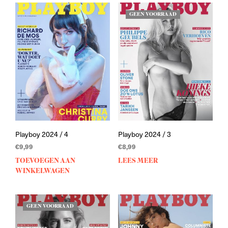
GEEN VOORRAAD
Playboy 2024 / 4
Playboy 2024 / 3
€
9,99
€
8,99
TOEVOEGEN AAN
LEES MEER
WINKELWAGEN
GEEN VOORRAAD