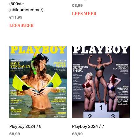
(500ste
€
8,99
jubileumnummer)
LEES MEER
€
11,99
LEES MEER
Playboy 2024 / 8
Playboy 2024 / 7
€
8,99
€
8,99