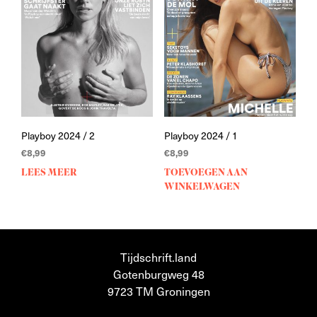
Playboy 2024 / 2
Playboy 2024 / 1
€
8,99
€
8,99
LEES MEER
TOEVOEGEN AAN
WINKELWAGEN
Tijdschrift.land
Gotenburgweg 48
9723 TM Groningen