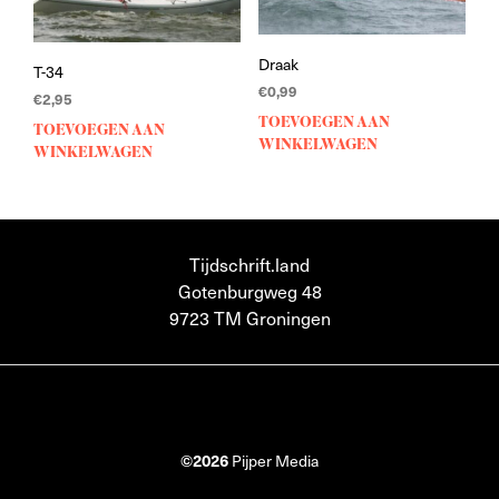
Draak
T-34
€
0,99
€
2,95
TOEVOEGEN AAN
TOEVOEGEN AAN
WINKELWAGEN
WINKELWAGEN
Tijdschrift.land
Gotenburgweg 48
9723 TM Groningen
©2026
Pijper Media