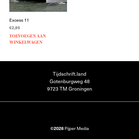
Excess 11
€
2,95
TOEVOEGEN AAN
WINKELWAGEN
Tijdschrift.land
Gotenburgweg 48
9723 TM Groningen
©2026
Pijper Media