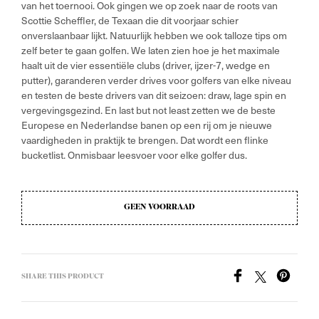
€7,99.
€6,23.
van het toernooi. Ook gingen we op zoek naar de roots van
Scottie Scheffler, de Texaan die dit voorjaar schier
onverslaanbaar lijkt. Natuurlijk hebben we ook talloze tips om
zelf beter te gaan golfen. We laten zien hoe je het maximale
haalt uit de vier essentiële clubs (driver, ijzer-7, wedge en
putter), garanderen verder drives voor golfers van elke niveau
en testen de beste drivers van dit seizoen: draw, lage spin en
vergevingsgezind. En last but not least zetten we de beste
Europese en Nederlandse banen op een rij om je nieuwe
vaardigheden in praktijk te brengen. Dat wordt een flinke
bucketlist. Onmisbaar leesvoer voor elke golfer dus.
GEEN VOORRAAD
SHARE THIS PRODUCT