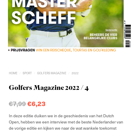
HOME
SPORT
GOLFERS MAGAZINE
2022
/
/
/
Golfers Magazine 2022 / 4
Oorspronkelijke
Huidige
€
7,99
€
6,23
prijs
prijs
In deze editie duiken we in de geschiedenis van het Dutch
was:
is:
Open, hebben we een interview met de beste Nederlander van
de vorige editie en kijken we naar de wat wankele toekomst