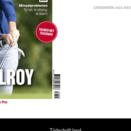
CATEGORIEËN:
2023
,
GOL
Tijdschrift.land