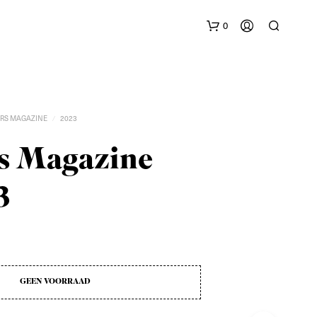
0
RS MAGAZINE
2023
/
rs Magazine
3
G
E
E
N
P
R
O
GEEN VOORRAAD
D
U
C