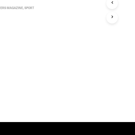
T
FERS MAGAZINE
,
SPORT
E
N
I
N
D
E
W
I
N
K
E
L
W
A
G
E
N
.