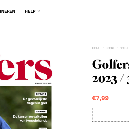
NNEREN
HELP
HOME
SPORT
GOLFE
/
/
Golfe
2023 / 
€
7,99