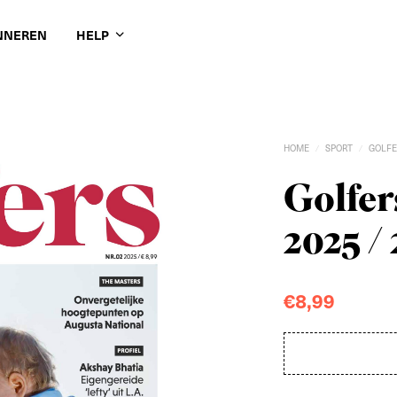
NNEREN
HELP
HOME
SPORT
GOLFE
/
/
Golfe
2025 / 
€
8,99