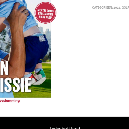
CATEGORIEËN:
2025
,
GOL
Tijdschrift.land