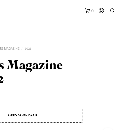
0
RS MAGAZINE
2025
/
rs Magazine
2
G
E
E
N
P
R
O
GEEN VOORRAAD
D
U
C