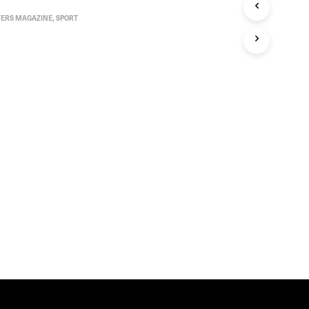
T
FERS MAGAZINE
,
SPORT
E
N
I
N
D
E
W
I
N
K
E
L
W
A
G
E
N
.