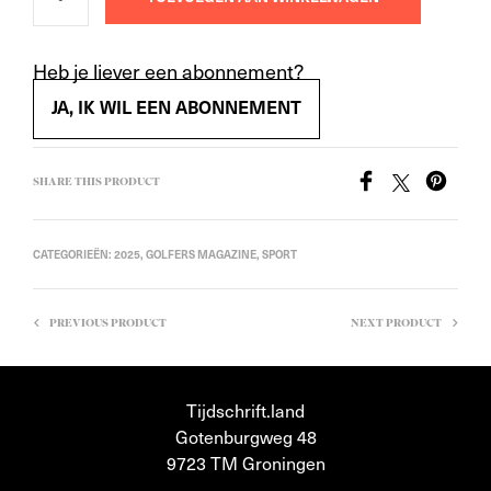
Heb je liever een abonnement?
JA, IK WIL EEN ABONNEMENT
SHARE THIS PRODUCT
CATEGORIEËN:
2025
,
GOLFERS MAGAZINE
,
SPORT
PREVIOUS PRODUCT
NEXT PRODUCT
Tijdschrift.land
Gotenburgweg 48
9723 TM Groningen