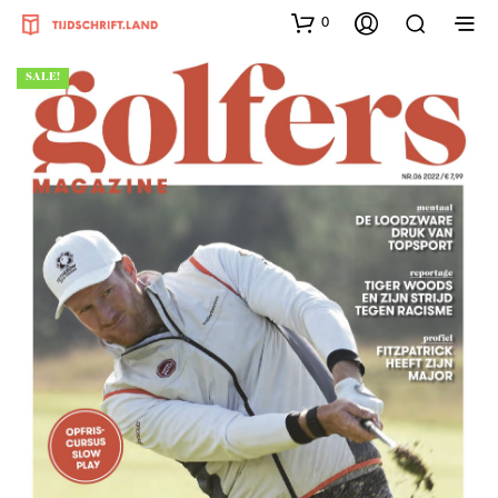
0
SALE!