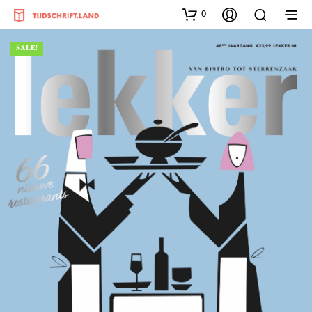
0
SALE!