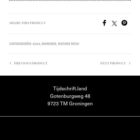
SHARE THIS PRODUCT
CATEGORIEËN:
2023
,
MANNEN
,
NIEUWE REVU
PREVIOUS PRODUCT
NEXT PRODUCT
Tijdschrift.land
Gotenburgweg 48
9723 TM Groningen