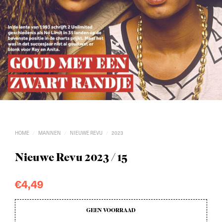
HOME
MANNEN
NIEUWE REVU
2023
/
/
/
Nieuwe Revu 2023 / 15
€
4,49
GEEN VOORRAAD