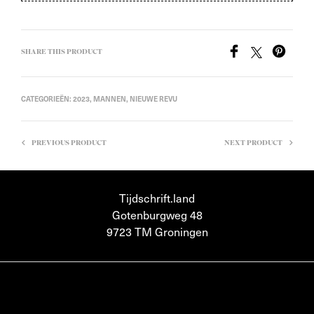
SHARE THIS PRODUCT
CATEGORIEËN:
2023
,
MANNEN
,
NIEUWE REVU
PREVIOUS PRODUCT
NEXT PRODUCT
Tijdschrift.land
Gotenburgweg 48
9723 TM Groningen