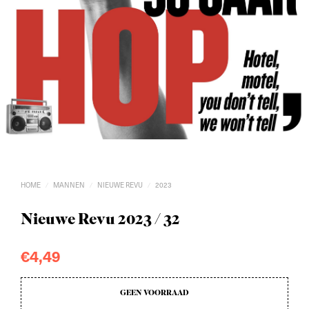
HOME
MANNEN
NIEUWE REVU
2023
/
/
/
Nieuwe Revu 2023 / 32
€
4,49
GEEN VOORRAAD