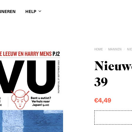
NNEREN
HELP
HOME
MANNEN
NI
/
/
Nieuwe
39
€
4,49