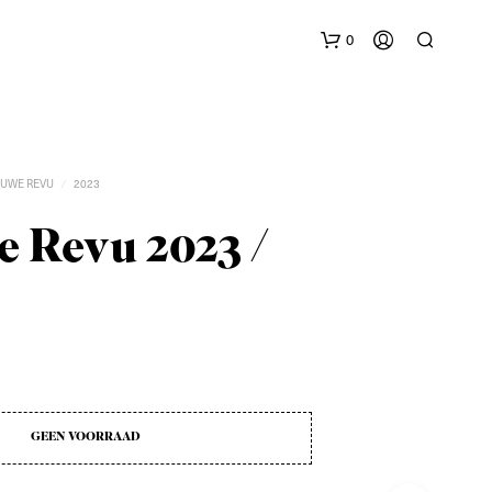
0
EUWE REVU
2023
/
 Revu 2023 /
G
E
E
N
P
R
O
GEEN VOORRAAD
D
U
C