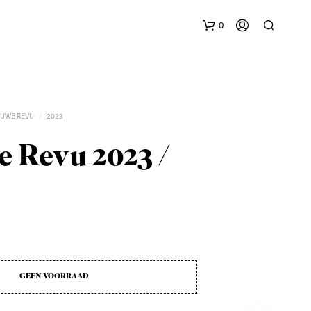
0
EUWE REVU
2023
/
 Revu 2023 /
G
E
E
N
P
R
O
GEEN VOORRAAD
D
U
C