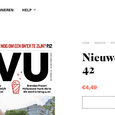
NNEREN
HELP
HOME
MANNEN
NI
/
/
Nieuwe
42
€
4,49