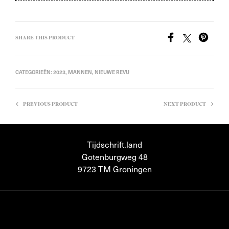
SHARE THIS PRODUCT
CATEGORIEËN:
2023
,
MANNEN
,
NIEUWE REVU
PREVIOUS PRODUCT
NEXT PRODUCT
Tijdschrift.land
Gotenburgweg 48
9723 TM Groningen