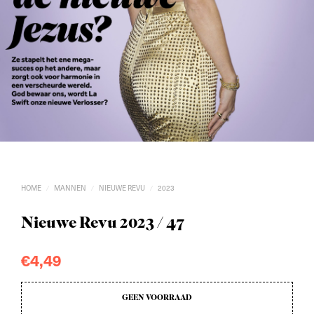
HOME
MANNEN
NIEUWE REVU
2023
/
/
/
Nieuwe Revu 2023 / 47
€
4,49
GEEN VOORRAAD