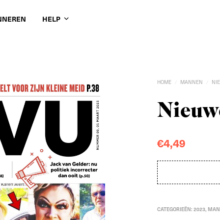
NNEREN
HELP
HOME
MANNEN
NI
/
/
Nieuwe
€
4,49
CATEGORIEËN:
2023
,
MAN