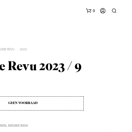
0
EUWE REVU
2023
/
 Revu 2023 / 9
G
E
E
N
P
GEEN VOORRAAD
R
O
D
U
NEN
,
NIEUWE REVU
C