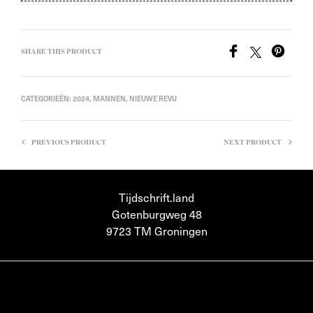
SHARE THIS PRODUCT
CATEGORIEËN:
2024
,
MANNEN
,
NIEUWE REVU
PREVIOUS PRODUCT
NEXT PRODUCT
Tijdschrift.land
Gotenburgweg 48
9723 TM Groningen