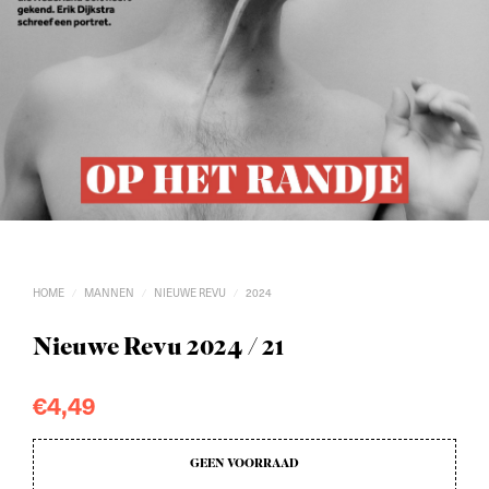
HOME
MANNEN
NIEUWE REVU
2024
/
/
/
Nieuwe Revu 2024 / 21
€
4,49
GEEN VOORRAAD