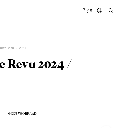
0
EUWE REVU
2024
/
 Revu 2024 /
G
E
E
N
P
R
O
GEEN VOORRAAD
D
U
C