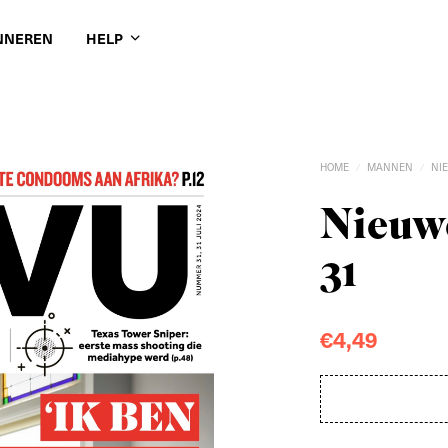
NNEREN
HELP
HOME
MANNEN
NI
/
/
Nieuwe
31
€
4,49