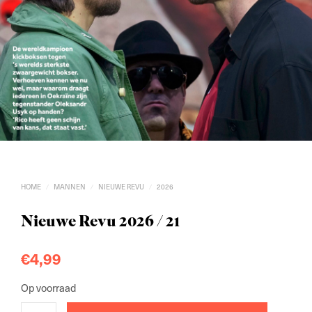
HOME
MANNEN
NIEUWE REVU
2026
/
/
/
Nieuwe Revu 2026 / 21
€
4,99
Op voorraad