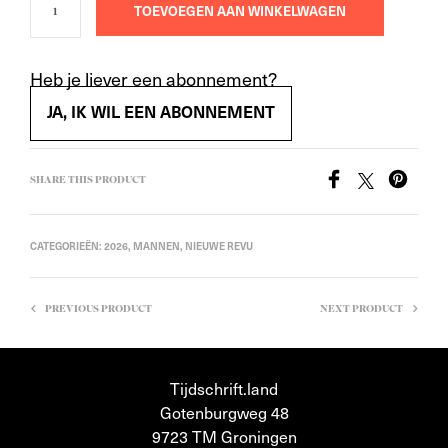
TOEVOEGEN AAN WINKELWAGEN
Heb je liever een abonnement?
JA, IK WIL EEN ABONNEMENT
SHARE THIS PRODUCT
CATEGORIEËN:
2026
,
MANNEN
,
NIEUWE REVU
PREVIOUS PRODUCT
NEXT PRODUCT
Tijdschrift.land
Gotenburgweg 48
9723 TM Groningen