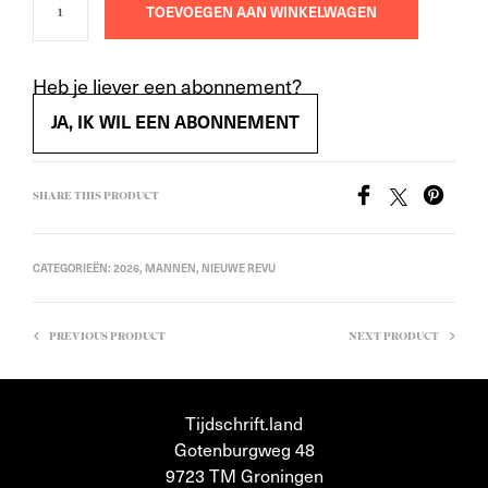
TOEVOEGEN AAN WINKELWAGEN
Heb je liever een abonnement?
JA, IK WIL EEN ABONNEMENT
SHARE THIS PRODUCT
CATEGORIEËN:
2026
,
MANNEN
,
NIEUWE REVU
PREVIOUS PRODUCT
NEXT PRODUCT
Tijdschrift.land
Gotenburgweg 48
9723 TM Groningen