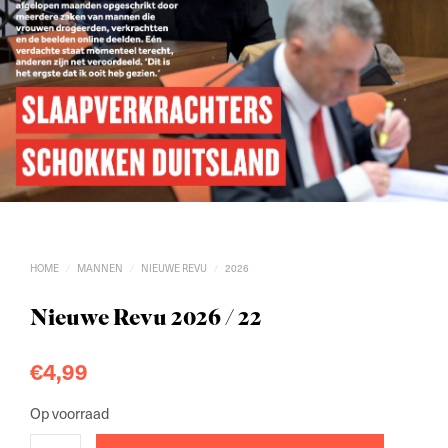
HOME
MANNEN
NIEUWE REVU
2026
/
/
/
Nieuwe Revu 2026 / 22
€
4,99
Op voorraad