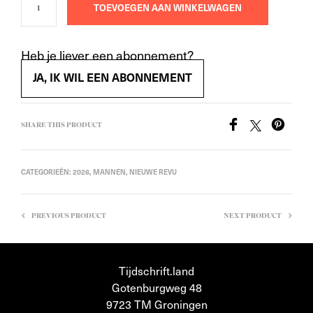
TOEVOEGEN AAN WINKELWAGEN
Heb je liever een abonnement?
JA, IK WIL EEN ABONNEMENT
SHARE THIS PRODUCT
CATEGORIEËN:
2026
,
MANNEN
,
NIEUWE REVU
PREVIOUS PRODUCT
NEXT PRODUCT
Tijdschrift.land
Gotenburgweg 48
9723 TM Groningen