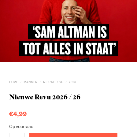
HOME
MANNEN
NIEUWE REVU
2026
/
/
/
Nieuwe Revu 2026 / 26
€
4,99
Op voorraad