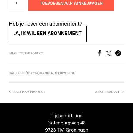
TOEVOEGEN AAN WINKELWAGEN
Heb je liever een abonnement?
JA, IK WIL EEN ABONNEMENT
SHARE THIS PRODUCT
CATEGORIEËN:
2026
,
MANNEN
,
NIEUWE REVU
PREVIOUS PRODUCT
NEXT PRODUCT
Tijdschrift.land
Gotenburgweg 48
9723 TM Groningen