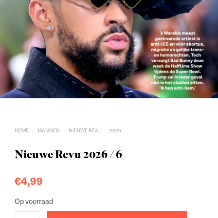
HOME
MANNEN
NIEUWE REVU
2026
/
/
/
Nieuwe Revu 2026 / 6
€
4,99
Op voorraad