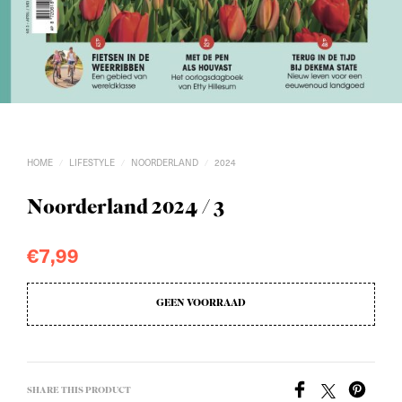
HOME
LIFESTYLE
NOORDERLAND
2024
/
/
/
Noorderland 2024 / 3
€
7,99
GEEN VOORRAAD
SHARE THIS PRODUCT