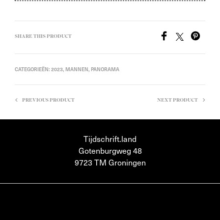
SHARE THIS PRODUCT
CATEGORIEËN:
2023
,
MANNEN
,
PANORAMA
PREVIOUS PRODUCT
NEXT PRODUCT
Tijdschrift.land
Gotenburgweg 48
9723 TM Groningen