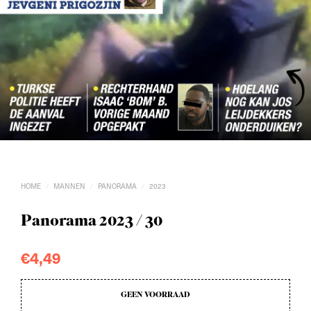
HOME
MANNEN
PANORAMA
2023
/
/
/
Panorama 2023 / 30
€
4,49
GEEN VOORRAAD