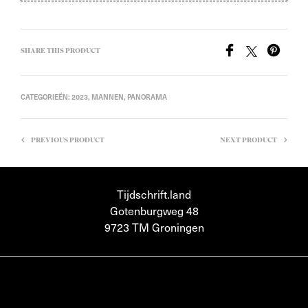
SHARE THIS PRODUCT
CATEGORIEËN:
2023
,
MANNEN
,
PANORAMA
PREVIOUS PRODUCT
NEXT PRODUCT
Tijdschrift.land
Gotenburgweg 48
9723 TM Groningen