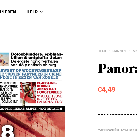
NNEREN
HELP
HOME
MANNEN
PA
/
/
Panora
€
4,49
CATEGORIEËN:
2024
,
MAN