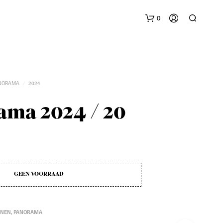
0
NORAMA
2024
/
ma 2024 / 20
G
E
E
N
P
GEEN VOORRAAD
R
O
D
U
NEN
,
PANORAMA
C