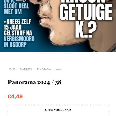
HOME
MANNEN
PANORAMA
2024
/
/
/
Panorama 2024 / 38
€
4,49
GEEN VOORRAAD