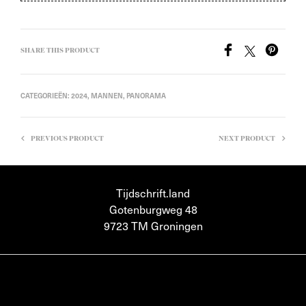
SHARE THIS PRODUCT
CATEGORIEËN:
2024
,
MANNEN
,
PANORAMA
PREVIOUS PRODUCT
NEXT PRODUCT
Tijdschrift.land
Gotenburgweg 48
9723 TM Groningen