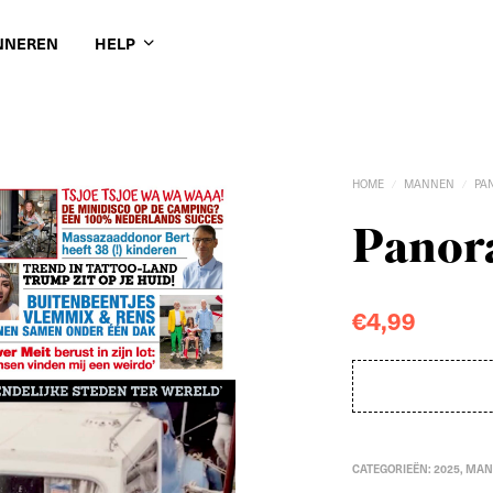
NNEREN
HELP
HOME
MANNEN
PA
/
/
Panora
€
4,99
CATEGORIEËN:
2025
,
MAN