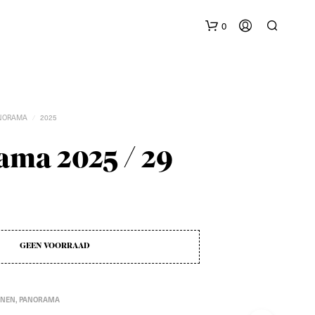
0
NORAMA
2025
/
ma 2025 / 29
G
E
E
N
P
GEEN VOORRAAD
R
O
D
U
NEN
,
PANORAMA
C