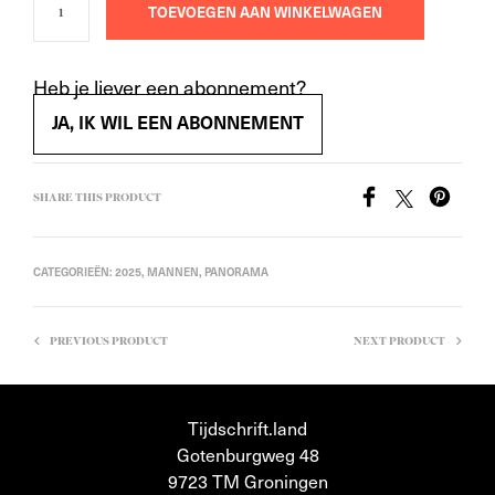
TOEVOEGEN AAN WINKELWAGEN
Heb je liever een abonnement?
JA, IK WIL EEN ABONNEMENT
SHARE THIS PRODUCT
CATEGORIEËN:
2025
,
MANNEN
,
PANORAMA
PREVIOUS PRODUCT
NEXT PRODUCT
Tijdschrift.land
Gotenburgweg 48
9723 TM Groningen