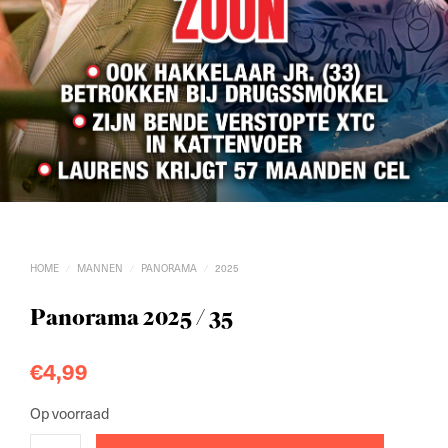
HOME
MANNEN
PANORAMA
2025
/
/
/
Panorama 2025 / 35
€
4,99
Op voorraad