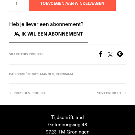
TOEVOEGEN AAN WINKELWAGEN
Heb je liever een abonnement?
JA, IK WIL EEN ABONNEMENT
SHARE THIS PRODUCT
CATEGORIEËN:
2025
,
MANNEN
,
PANORAMA
PREVIOUS PRODUCT
NEXT PRODUCT
Tijdschrift.land
Gotenburgweg 48
9723 TM Groningen