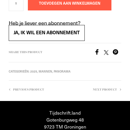
TOEVOEGEN AAN WINKELWAGEN
Heb je liever een abonnement?
JA, IK WIL EEN ABONNEMENT
SHARE THIS PRODUCT
CATEGORIEËN:
2025
,
MANNEN
,
PANORAMA
PREVIOUS PRODUCT
NEXT PRODUCT
Tijdschrift.land
Gotenburgweg 48
9723 TM Groningen