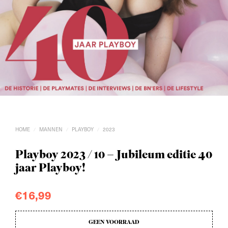
HOME
MANNEN
PLAYBOY
2023
/
/
/
Playboy 2023 / 10 – Jubileum editie 40
jaar Playboy!
€
16,99
GEEN VOORRAAD