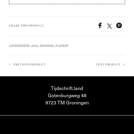
SHARE THIS PRODUCT
CATEGORIEËN:
2023
,
MANNEN
,
PLAYBOY
PREVIOUS PRODUCT
NEXT PRODUCT
Tijdschrift.land
Gotenburgweg 48
9723 TM Groningen