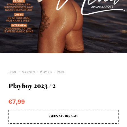
HOME
MANNEN
PLAYBOY
2023
/
/
/
Playboy 2023 / 2
€
7,99
GEEN VOORRAAD