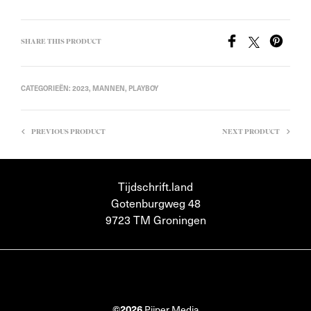
SHARE THIS PRODUCT
CATEGORIEËN:
2023
,
MANNEN
,
PLAYBOY
PREVIOUS PRODUCT
NEXT PRODUCT
Tijdschrift.land
Gotenburgweg 48
9723 TM Groningen
©2026
Pijper Media