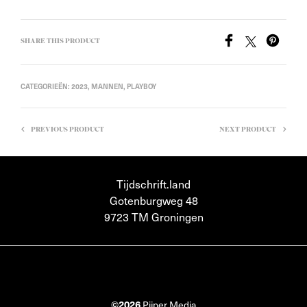
SHARE THIS PRODUCT
CATEGORIEËN:
2023
,
MANNEN
,
PLAYBOY
PREVIOUS PRODUCT
NEXT PRODUCT
Tijdschrift.land
Gotenburgweg 48
9723 TM Groningen
©2026
Pijper Media