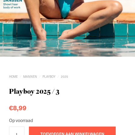
HOME
MANNEN
PLAYBOY
2025
/
/
/
Playboy 2025 / 3
€
8,99
Op voorraad
TOEVOEGEN AAN WINKELWAGEN