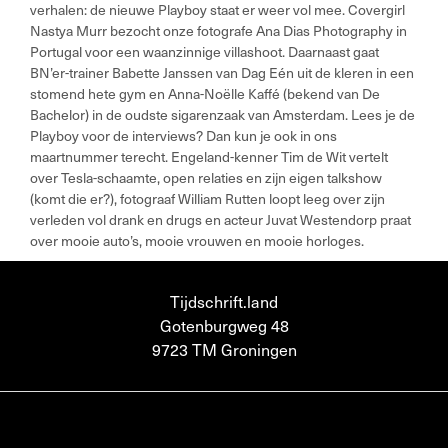
verhalen: de nieuwe Playboy staat er weer vol mee. Covergirl
Nastya Murr bezocht onze fotografe Ana Dias Photography in
Portugal voor een waanzinnige villashoot. Daarnaast gaat
BN’er-trainer Babette Janssen van Dag Eén uit de kleren in een
stomend hete gym en Anna-Noëlle Kaffé (bekend van De
Bachelor) in de oudste sigarenzaak van Amsterdam. Lees je de
Playboy voor de interviews? Dan kun je ook in ons
maartnummer terecht. Engeland-kenner Tim de Wit vertelt
over Tesla-schaamte, open relaties en zijn eigen talkshow
(komt die er?), fotograaf William Rutten loopt leeg over zijn
verleden vol drank en drugs en acteur Juvat Westendorp praat
over mooie auto’s, mooie vrouwen en mooie horloges.
Tijdschrift.land
Gotenburgweg 48
9723 TM Groningen