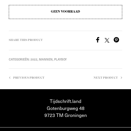
GEEN VOORRAAD
SHARE THIS PRODUCT
CATEGORIEËN:
2022
,
MANNEN
,
PLAYBOY
PREVIOUS PRODUCT
NEXT PRODUCT
Tijdschrift.land
Gotenburgweg 48
9723 TM Groningen