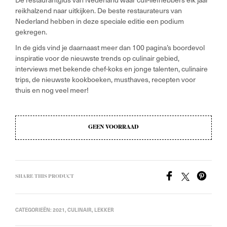
€14,99.
€7,50.
reikhalzend naar uitkijken. De beste restaurateurs van
Nederland hebben in deze speciale editie een podium
gekregen.
In de gids vind je daarnaast meer dan 100 pagina’s boordevol
inspiratie voor de nieuwste trends op culinair gebied,
interviews met bekende chef-koks en jonge talenten, culinaire
trips, de nieuwste kookboeken, musthaves, recepten voor
thuis en nog veel meer!
GEEN VOORRAAD
SHARE THIS PRODUCT
CATEGORIEËN:
2021
,
CULINAIR
,
LEKKER