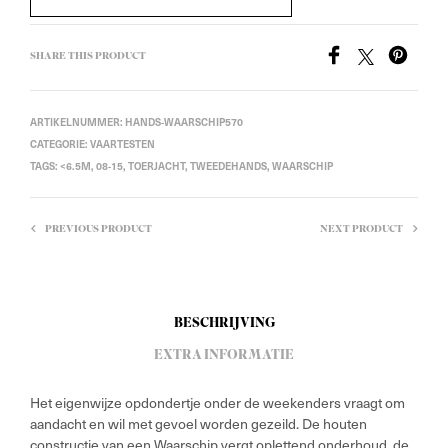
SHARE THIS PRODUCT
ARTIKELNUMMER:
HANDS-WAARSCHIP570
CATEGORIE:
VAARTESTEN
TAGS:
<6.5M
,
08-15
,
TOERJACHT
,
TWEEDEHANDS
,
WAARSCHIP
PREVIOUS PRODUCT
NEXT PRODUCT
BESCHRIJVING
EXTRA INFORMATIE
Het eigenwijze opdondertje onder de weekenders vraagt om
aandacht en wil met gevoel worden gezeild. De houten
constructie van een Waarschip vergt oplettend onderhoud, de