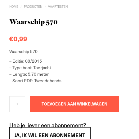
HOME
PRODUCTEN
VAARTESTEN
/
/
Waarschip 570
€
0,99
Waarschip 570
– Editie: 08/2015
– Type boot: Toerjacht
– Lengte: 5,70 meter
– Soort PDF: Tweedehands
TOEVOEGEN AAN WINKELWAGEN
Heb je liever een abonnement?
JA, IK WIL EEN ABONNEMENT