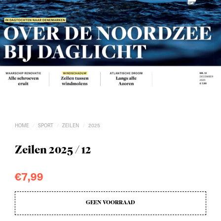
HOME
SPORT
ZEILEN
2025
/
/
/
Zeilen 2025 / 12
€
7,99
GEEN VOORRAAD