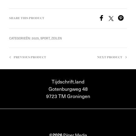
SHARE THIS PRODUCT
CATEGORIEËN:
2025
,
SPORT
,
ZEILEN
PREVIOUS PRODUCT
NEXT PRODUCT
Tijdschrift.land
Gotenburgweg 48
9723 TM Groningen
©2026
Pijper Media