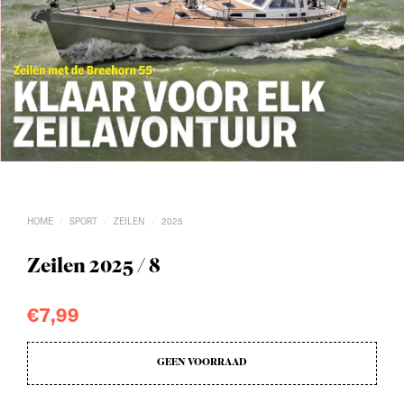
HOME
SPORT
ZEILEN
2025
/
/
/
Zeilen 2025 / 8
€
7,99
GEEN VOORRAAD