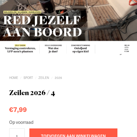
HOME
SPORT
ZEILEN
2026
/
/
/
Zeilen 2026 / 4
€
7,99
Op voorraad
TOEVOEGEN AAN WINKELWAGEN