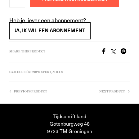
Heb je liever een abonnement?
JA, IK WIL EEN ABONNEMENT
SHARE THIS PRODUCT
CATEGORIEËN:
2026
,
SPORT
,
ZEILEN
PREVIOUS PRODUCT
NEXT PRODUCT
Tijdschrift.land
Gotenburgweg 48
9723 TM Groningen