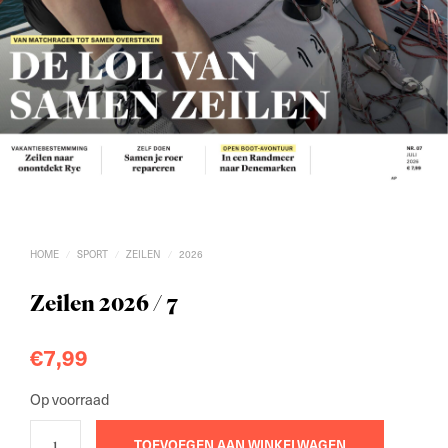
HOME
SPORT
ZEILEN
2026
/
/
/
Zeilen 2026 / 7
€
7,99
Op voorraad
TOEVOEGEN AAN WINKELWAGEN