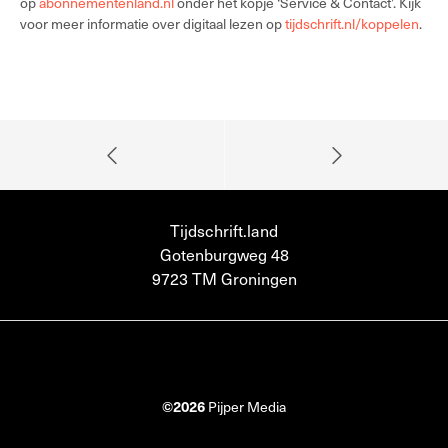
op
abonnementenland.nl
onder het kopje ‘Service & Contact’. Kijk
voor meer informatie over digitaal lezen op
tijdschrift.nl/koppelen
.
Tijdschrift.land
Gotenburgweg 48
9723 TM Groningen
©2026
Pijper Media