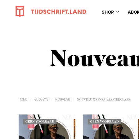
SHOP
ABO
Nouveau
HOME
GLOSSY'S
NOUVEAU
/
/
/
NOUVEAU X SENSAI MASTERCLASS
GEEN VOORRAAD
GEEN VOORRAAD