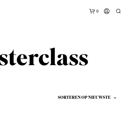
0
terclass
G
E
E
N
P
R
O
D
U
C