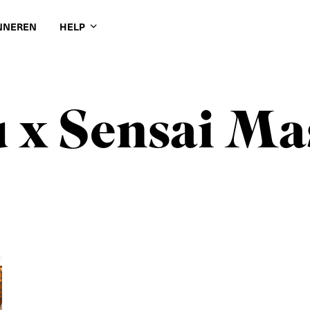
NNEREN
HELP
 x Sensai Mas