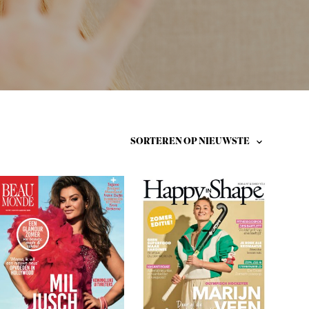
T
E
N
I
N
D
E
W
I
N
K
E
L
W
A
G
E
N
.