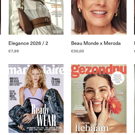
Elegance 2026 / 2
Beau Monde x Meroda
€
7,99
€
30,00
TOEVOEGEN AAN
LEES MEER
WINKELWAGEN