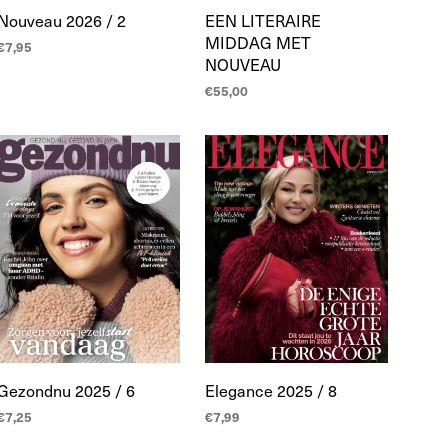
Nouveau 2026 / 2
EEN LITERAIRE
MIDDAG MET
€
7,95
NOUVEAU
TOEVOEGEN AAN
€
55,00
WINKELWAGEN
LEES MEER
Gezondnu 2025 / 6
Elegance 2025 / 8
€
7,25
€
7,99
TOEVOEGEN AAN
TOEVOEGEN AAN