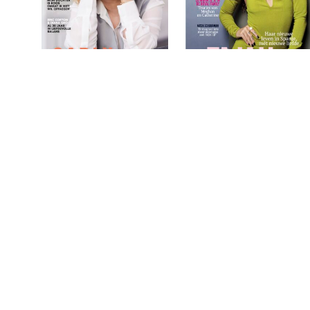
Nouveau 2025 / 11
Beau Monde 2025 / 11
€
7,95
€
6,99
LEES MEER
TOEVOEGEN AAN
WINKELWAGEN