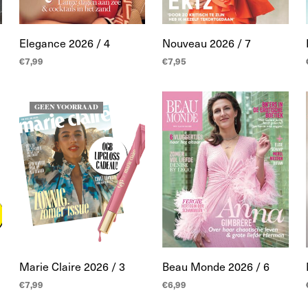
Elegance 2026 / 4
Nouveau 2026 / 7
€
7,99
€
7,95
TOEVOEGEN AAN
TOEVOEGEN AAN
WINKELWAGEN
WINKELWAGEN
GEEN VOORRAAD
Marie Claire 2026 / 3
Beau Monde 2026 / 6
€
7,99
€
6,99
LEES MEER
TOEVOEGEN AAN