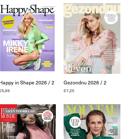
WINKELWAGEN
WINKELWAGEN
Happy in Shape 2026 / 2
Gezondnu 2026 / 2
€
5,99
€
7,25
TOEVOEGEN AAN
TOEVOEGEN AAN
WINKELWAGEN
WINKELWAGEN
GEEN VOORRAAD