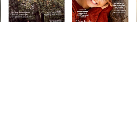
Elegance 2025 / 7
Gezondnu 2025 / 5
€
7,99
€
7,25
TOEVOEGEN AAN
TOEVOEGEN AAN
WINKELWAGEN
WINKELWAGEN
GEEN VOORRAAD
GEEN VOORRAAD