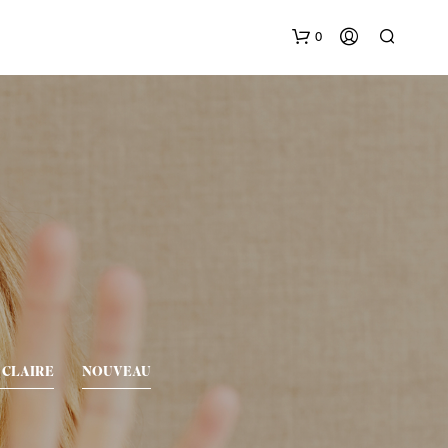
0
G
E
E
N
P
R
 CLAIRE
NOUVEAU
O
D
U
C