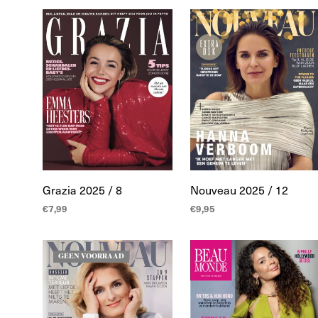
WINKELWAGEN
WINKELWAGEN
Grazia 2025 / 8
Nouveau 2025 / 12
€
7,99
€
9,95
TOEVOEGEN AAN
TOEVOEGEN AAN
WINKELWAGEN
WINKELWAGEN
GEEN VOORRAAD