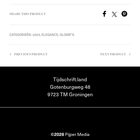
SHARE THIS PRODUCT
CATEGORIEËN:
2024
,
ELEGANCE
,
GLOSSY'S
PREVIOUS PRODUCT
NEXT PRODUCT
Tijdschrift.land
Gotenburgweg 48
9723 TM Groningen
©2026
Pijper Media