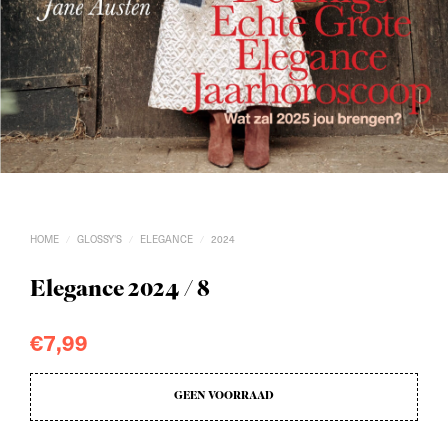
HOME
GLOSSY'S
ELEGANCE
2024
/
/
/
Elegance 2024 / 8
€
7,99
GEEN VOORRAAD