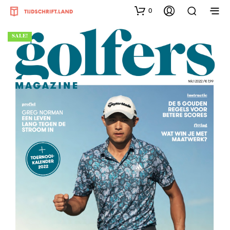
0
SALE!