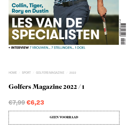
HOME
SPORT
GOLFERS MAGAZINE
2022
/
/
/
Golfers Magazine 2022 / 1
Oorspronkelijke
Huidige
€
7,99
€
6,23
prijs
prijs
GEEN VOORRAAD
was:
is: