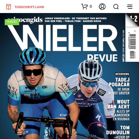
0
SALE!