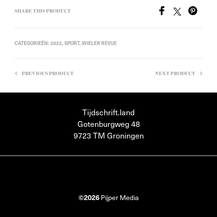
SHARE THIS PRODUCT
CATEGORIEËN:
2022
,
SPORT
,
WIELER REVUE
PREVIOUS PRODUCT
NEXT PRODUCT
Tijdschrift.land
Gotenburgweg 48
9723 TM Groningen
©2026
Pijper Media