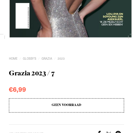
HOME
GLOSSY'S
GRAZIA
2023
/
/
/
Grazia 2023 / 7
€
6,99
GEEN VOORRAAD