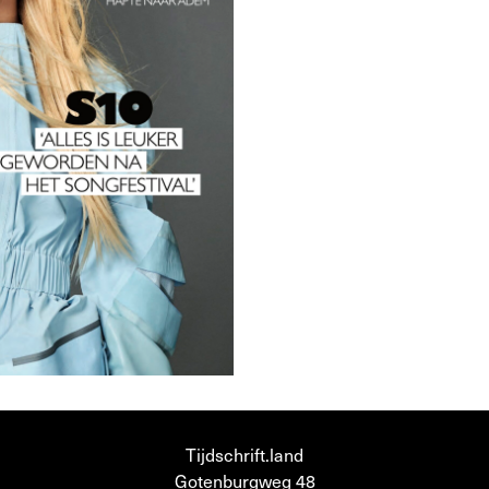
Tijdschrift.land
Gotenburgweg 48