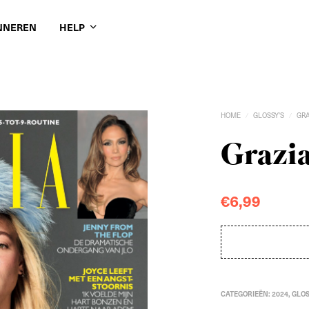
NNEREN
HELP
HOME
GLOSSY'S
GR
/
/
Grazia
€
6,99
CATEGORIEËN:
2024
,
GLOS