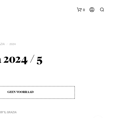
0
AZIA
2024
/
 2024 / 5
G
E
E
N
P
GEEN VOORRAAD
R
O
D
U
SY'S
,
GRAZIA
C