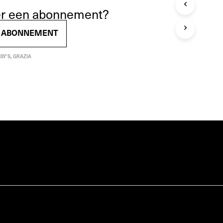
T
ver een abonnement?
E
N
EN ABONNEMENT
I
N
D
SY'S
,
GRAZIA
E
W
I
N
K
E
L
W
A
G
E
N
.