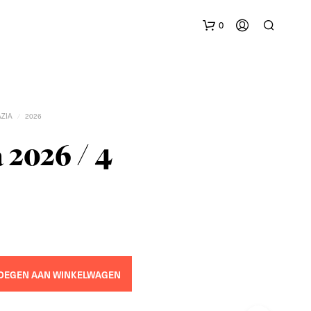
0
AZIA
2026
/
 2026 / 4
G
E
E
N
P
R
O
OEGEN AAN WINKELWAGEN
D
U
C