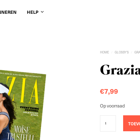
NNEREN
HELP
HOME
GLOSSY'S
GR
/
/
Grazia
€
7,99
Op voorraad
TOEV