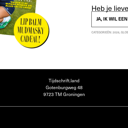
Heb je lie
JA, IK WIL E
CATEGORIEËN:
2026
,
GLOS
Tijdschrift.land
Gotenburgweg 48
9723 TM Groningen